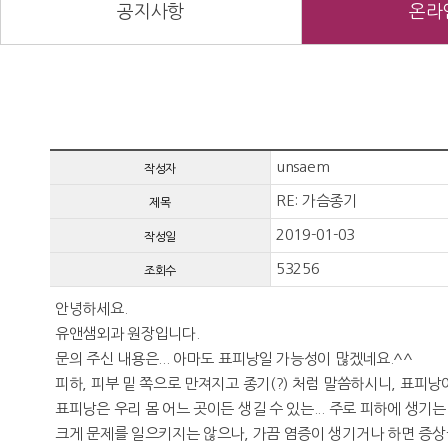
공지사항
온라
unsaem
작성자
RE: 가슴종기
제목
2019-01-03
작성일
53256
조회수
안녕하세요.
유앤샘외과 원장입니다.
문의 주신 내용은... 아마도 표피낭일 가능성이 많겠네요.^^
피하, 피부 밑 쪽으로 만져지고 종기(?) 처럼 말씀하시니, 표피낭
표피낭은 우리 몸 어느 곳이든 생길 수 있는... 주로 피하에 생기
크게 문제를 일으키지는 않으나, 가끔 염증이 생기거나 하면 증상을