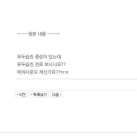
------- 원본 내용 ---------
유두습진 증상이 있는데
유두습진 진료 보시나요??
여의사분도 계신가요??ㅠㅠ