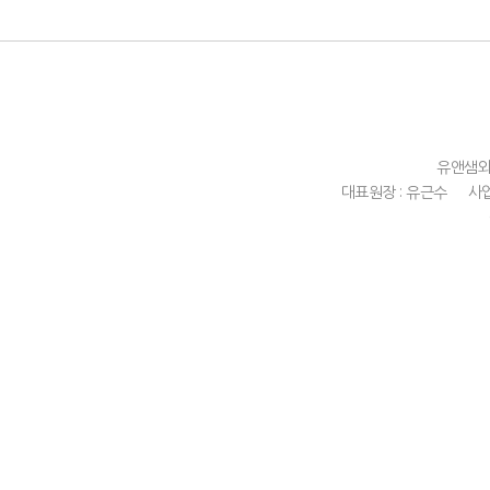
유앤샘
대표원장 : 유근수
사업